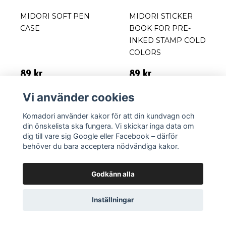
MIDORI SOFT PEN
MIDORI STICKER
CASE
BOOK FOR PRE-
INKED STAMP COLD
COLORS
89 kr
89 kr
Vi använder cookies
Se varianter
Lägg i korgen
Komadori använder kakor för att din kundvagn och
din önskelista ska fungera. Vi skickar inga data om
dig till vare sig Google eller Facebook – därför
behöver du bara acceptera nödvändiga kakor.
Godkänn alla
Inställningar