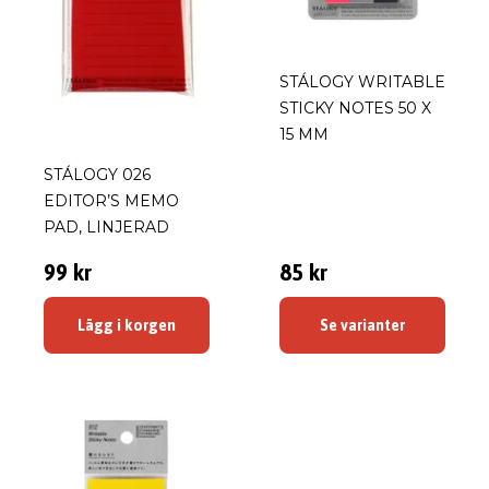
STÁLOGY WRITABLE
STICKY NOTES 50 X
15 MM
STÁLOGY 026
EDITOR’S MEMO
PAD, LINJERAD
99 kr
85 kr
Lägg i korgen
Se varianter