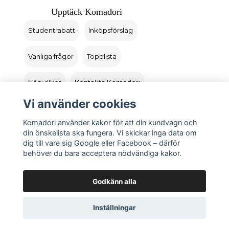
Upptäck Komadori
Studentrabatt
Inköpsförslag
Vanliga frågor
Topplista
Köpvillkor
Kontakta Komadori
Vi använder cookies
Logga in
Returer
Komadori använder kakor för att din kundvagn och
din önskelista ska fungera. Vi skickar inga data om
dig till vare sig Google eller Facebook – därför
behöver du bara acceptera nödvändiga kakor.
Godkänn alla
Inställningar