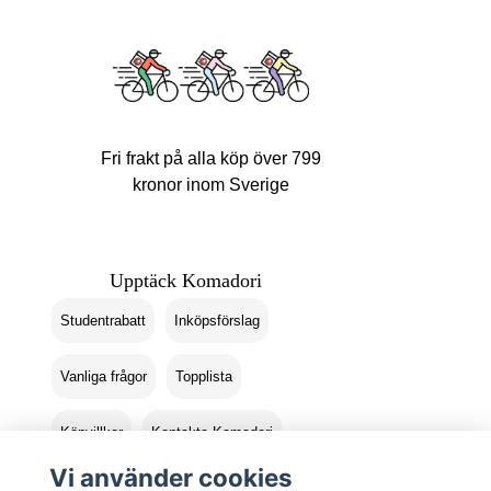
Fri frakt på alla köp över 799
kronor inom Sverige
Upptäck Komadori
Studentrabatt
Inköpsförslag
Vanliga frågor
Topplista
Köpvillkor
Kontakta Komadori
Vi använder cookies
Logga in
Returer