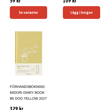
59 kr
109 kr
Se varianter
Lägg i korgen
FÖRHANDSBOKNING:
MIDORI DIARY BOOK
B6 DOG YELLOW 2027
329 kr