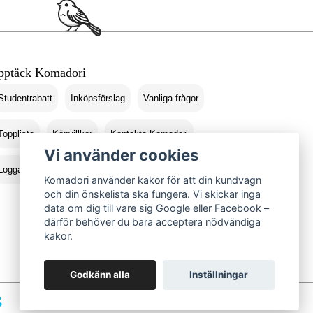
pptäck Komadori
Studentrabatt
Inköpsförslag
Vanliga frågor
Topplista
Köpvillkor
Kontakta Komadori
Vi använder cookies
Logga in
Returer
Komadori använder kakor för att din kundvagn
och din önskelista ska fungera. Vi skickar inga
data om dig till vare sig Google eller Facebook –
därför behöver du bara acceptera nödvändiga
kakor.
Godkänn alla
Inställningar