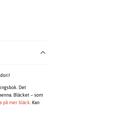
dori!
ningsbok. Det
 penna. Bläcket – som
la på mer bläck
. Kan