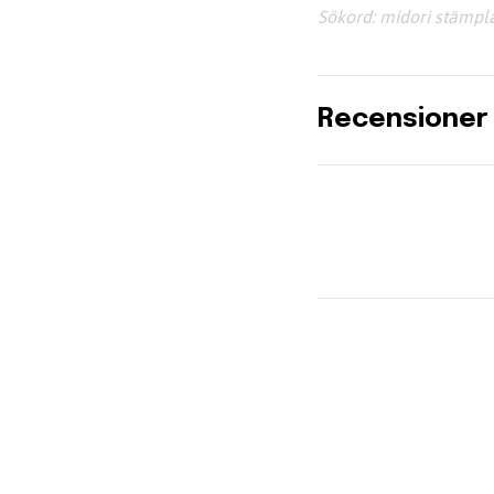
Sökord: midori stämpl
Recensioner