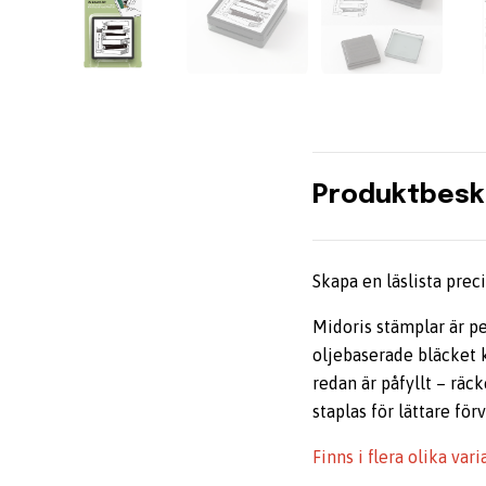
Produktbesk
Skapa en läslista pre
Midoris stämplar är pe
oljebaserade bläcket k
redan är påfyllt – räc
staplas för lättare förv
Finns i flera olika vari