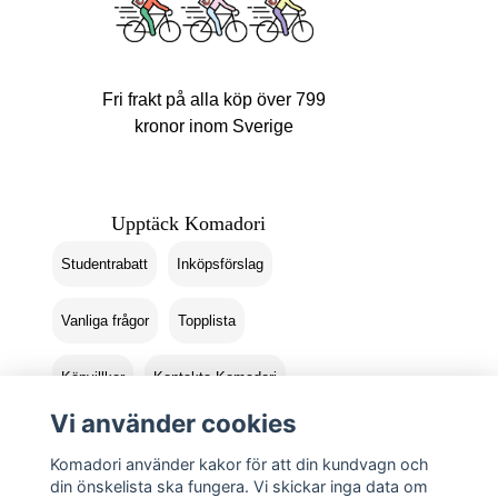
Fri frakt på alla köp över 799
kronor inom Sverige
Upptäck Komadori
Studentrabatt
Inköpsförslag
Vanliga frågor
Topplista
Köpvillkor
Kontakta Komadori
Vi använder cookies
Logga in
Returer
Komadori använder kakor för att din kundvagn och
din önskelista ska fungera. Vi skickar inga data om