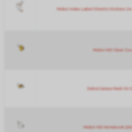
Midori Index Label Chiratto Stickers 24
Midori MD Clear Cov
Zebra Sarasa Mark On 
Midori MD Notebook [A5]