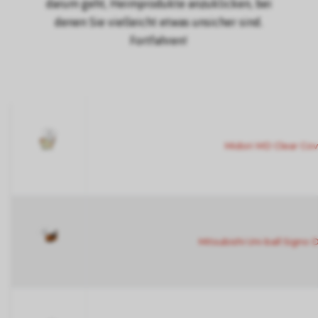
darum geht, Heimprodukte anzuklicken, bei
denen Sie vielleicht etwas unsicher sind.
Fortfahren!
Midori MD Clear Cov
Mitsubishi Uni-ball Signo 