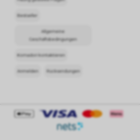
Bestseller
Allgemeine
Geschäftsbedingungen
Komadori kontaktieren
Anmelden
Rücksendungen