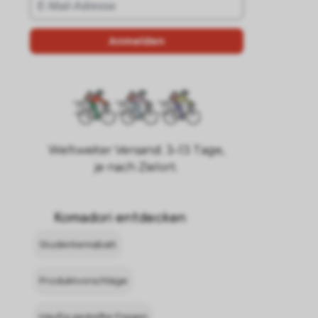
Weltweiter Versand. 3–13 Tage,
je nach Zielort.
Komadori entdecken
Studentenrabatt
Produktvorschläge
Häufig gestellte Fragen