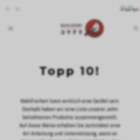
Topp 10!
Wahlfreiheit kann wirklich eine Geißel sein.
Deshalb haben wir eine Liste unserer zehn
beliebtesten Produkte zusammengestellt.
Auf diese Weise erhalten Sie zumindest eine
Art Anleitung und Unterstützung, wenn es