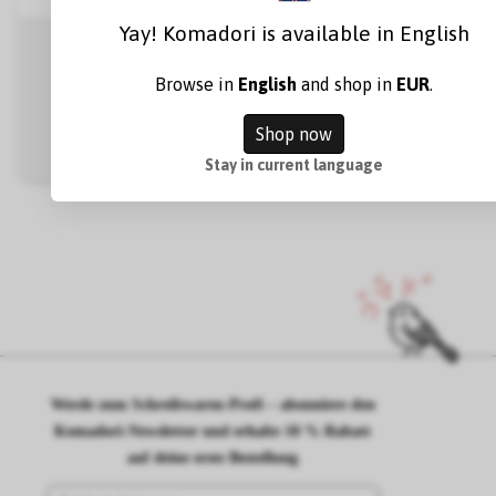
Yay! Komadori is available in English
Browse in
English
and shop in
EUR
.
Midori Index Label Chiratto Stickers Numbe
Shop now
Stay in current language
Werde zum Schreibwaren-Profi – abonniere den
Komadori-Newsletter und erhalte 10 % Rabatt
auf deine erste Bestellung