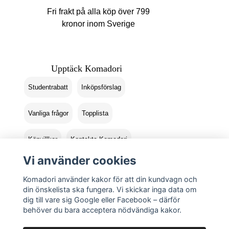
Fri frakt på alla köp över 799
kronor inom Sverige
Upptäck Komadori
Studentrabatt
Inköpsförslag
Vanliga frågor
Topplista
Köpvillkor
Kontakta Komadori
Vi använder cookies
Logga in
Returer
Komadori använder kakor för att din kundvagn och
din önskelista ska fungera. Vi skickar inga data om
dig till vare sig Google eller Facebook – därför
behöver du bara acceptera nödvändiga kakor.