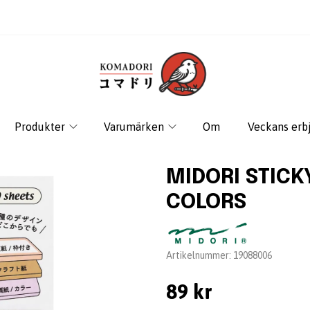
Produkter
Varumärken
Om
Veckans erb
MIDORI STIC
COLORS
Leverantör:
Artikelnummer:
19088006
89 kr