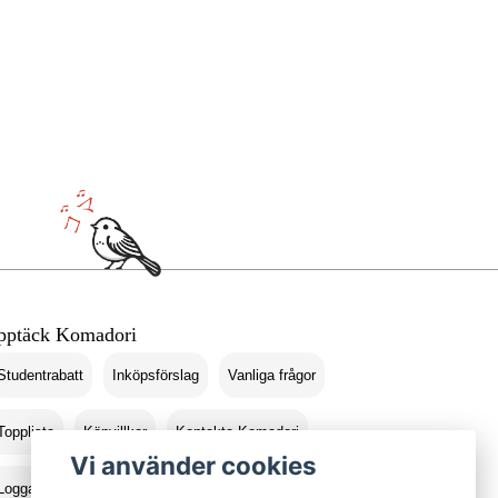
pptäck Komadori
Studentrabatt
Inköpsförslag
Vanliga frågor
Topplista
Köpvillkor
Kontakta Komadori
Vi använder cookies
Logga in
Returer