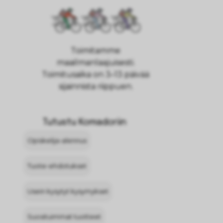
Toimitamme
maailmanlaajuisesti.
Toimitusaika on 3–13 päivää
sijainnista riippuen.
Tutustu Komadoriin
Opiskelija-alennus
Tuote-ehdotukset
Usein kysytyt kysymykset
Suosituimmat tuotteet