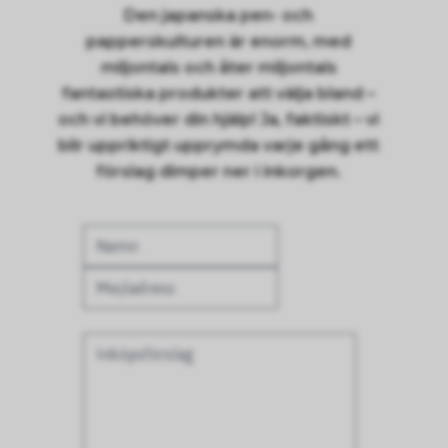
Den japanska pen- och
papperskulturen är enorm, med
miljontals och åter miljontals
fantastiska produkter att välja bland –
och vi behöver din hjälp! Ja, faktiskt – vi
blir uppriktigt upprymda varje gång ett
förslag dimper ner i inkorgen.