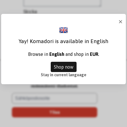
×
Yay! Komadori is available in English
Browse in
English
and shop in
EUR
.
Shop now
Ryhdy paperitarvikkeiden asiantuntijaksi – tilaa
Stay in current language
Komadorin uutiskirje ja saat 10 % alennusta
ensimmäisestä tilauksestasi.