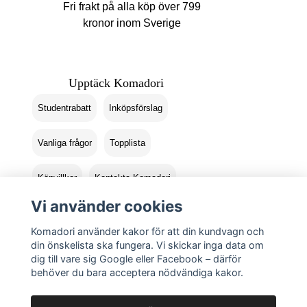
Fri frakt på alla köp över 799
kronor inom Sverige
Upptäck Komadori
Studentrabatt
Inköpsförslag
Vanliga frågor
Topplista
Köpvillkor
Kontakta Komadori
Vi använder cookies
Logga in
Returer
Komadori använder kakor för att din kundvagn och
din önskelista ska fungera. Vi skickar inga data om
dig till vare sig Google eller Facebook – därför
behöver du bara acceptera nödvändiga kakor.