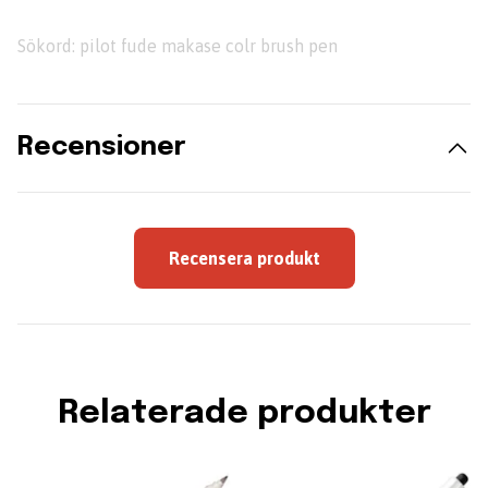
Sökord: pilot fude makase colr brush pen
Recensioner
Recensera produkt
Relaterade produkter