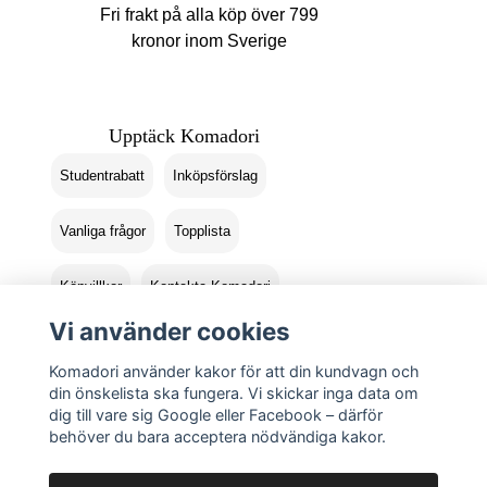
Fri frakt på alla köp över 799
kronor inom Sverige
Upptäck Komadori
Studentrabatt
Inköpsförslag
Vanliga frågor
Topplista
Köpvillkor
Kontakta Komadori
Vi använder cookies
Logga in
Returer
Komadori använder kakor för att din kundvagn och
din önskelista ska fungera. Vi skickar inga data om
dig till vare sig Google eller Facebook – därför
behöver du bara acceptera nödvändiga kakor.