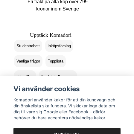
Fri frakt på alla köp över 799
kronor inom Sverige
Upptäck Komadori
Studentrabatt
Inköpsförslag
Vanliga frågor
Topplista
Köpvillkor
Kontakta Komadori
Vi använder cookies
Logga in
Returer
Komadori använder kakor för att din kundvagn och
din önskelista ska fungera. Vi skickar inga data om
dig till vare sig Google eller Facebook – därför
behöver du bara acceptera nödvändiga kakor.