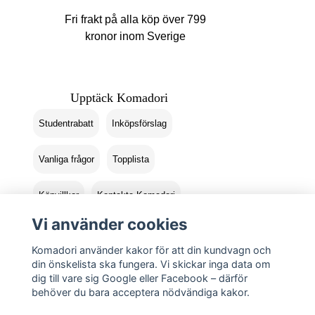
Fri frakt på alla köp över 799
kronor inom Sverige
Upptäck Komadori
Studentrabatt
Inköpsförslag
Vanliga frågor
Topplista
Köpvillkor
Kontakta Komadori
Vi använder cookies
Logga in
Returer
Komadori använder kakor för att din kundvagn och
din önskelista ska fungera. Vi skickar inga data om
dig till vare sig Google eller Facebook – därför
behöver du bara acceptera nödvändiga kakor.