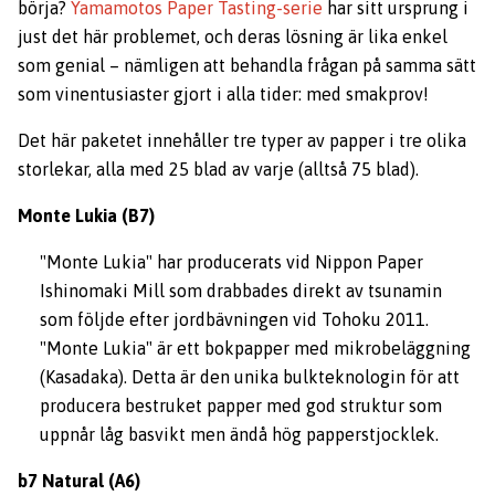
börja?
Yamamotos Paper Tasting-serie
har sitt ursprung i
just det här problemet, och deras lösning är lika enkel
som genial – nämligen att behandla frågan på samma sätt
som vinentusiaster gjort i alla tider: med smakprov!
Det här paketet innehåller tre typer av papper i tre olika
storlekar, alla med 25 blad av varje (alltså 75 blad).
Monte Lukia
(B7)
"Monte Lukia" har producerats vid Nippon Paper
Ishinomaki Mill som drabbades direkt av tsunamin
som följde efter jordbävningen vid Tohoku 2011.
"Monte Lukia" är ett bokpapper med mikrobeläggning
(Kasadaka). Detta är den unika bulkteknologin för att
producera bestruket papper med god struktur som
uppnår låg basvikt men ändå hög papperstjocklek.
b7 Natural
(A6)