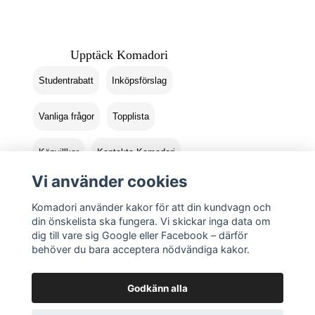
Upptäck Komadori
Studentrabatt
Inköpsförslag
Vanliga frågor
Topplista
Köpvillkor
Kontakta Komadori
Vi använder cookies
Logga in
Returer
Komadori använder kakor för att din kundvagn och
din önskelista ska fungera. Vi skickar inga data om
dig till vare sig Google eller Facebook – därför
behöver du bara acceptera nödvändiga kakor.
Godkänn alla