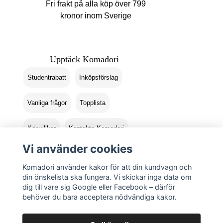
Fri frakt på alla köp över 799
kronor inom Sverige
Upptäck Komadori
Studentrabatt
Inköpsförslag
Vanliga frågor
Topplista
Köpvillkor
Kontakta Komadori
Vi använder cookies
Logga in
Returer
Komadori använder kakor för att din kundvagn och
din önskelista ska fungera. Vi skickar inga data om
dig till vare sig Google eller Facebook – därför
behöver du bara acceptera nödvändiga kakor.