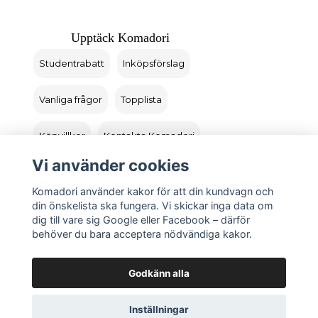
Upptäck Komadori
Studentrabatt
Inköpsförslag
Vanliga frågor
Topplista
Köpvillkor
Kontakta Komadori
Vi använder cookies
Logga in
Returer
Komadori använder kakor för att din kundvagn och
din önskelista ska fungera. Vi skickar inga data om
dig till vare sig Google eller Facebook – därför
behöver du bara acceptera nödvändiga kakor.
Godkänn alla
Inställningar