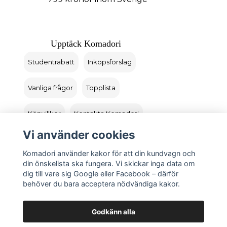
Upptäck Komadori
Studentrabatt
Inköpsförslag
Vanliga frågor
Topplista
Köpvillkor
Kontakta Komadori
Vi använder cookies
Logga in
Returer
Komadori använder kakor för att din kundvagn och
din önskelista ska fungera. Vi skickar inga data om
dig till vare sig Google eller Facebook – därför
behöver du bara acceptera nödvändiga kakor.
Godkänn alla