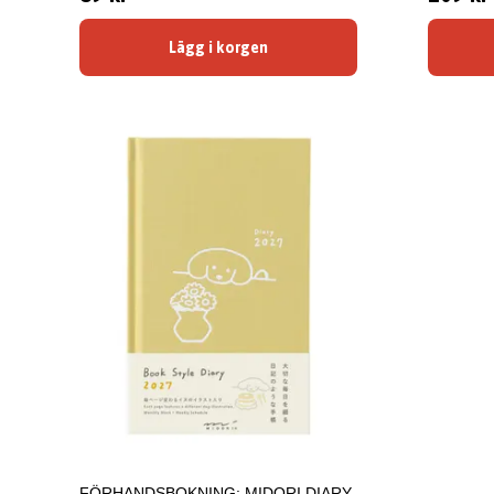
Lägg i korgen
FÖRHANDSBOKNING: MIDORI DIARY