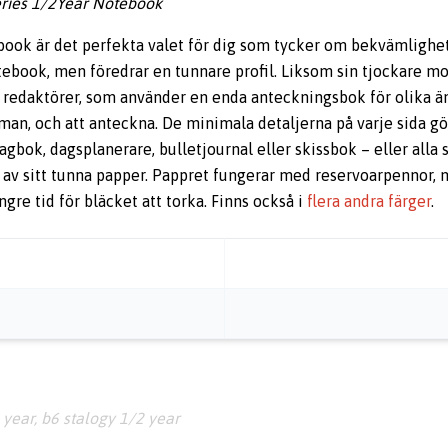
Series 1/2Year Notebook
book är det perfekta valet för dig som tycker om bekvämlighet
ebook, men föredrar en tunnare profil. Liksom sin tjockare mo
r redaktörer, som använder en enda anteckningsbok för olika ä
man, och att anteckna. De minimala detaljerna på varje sida gö
bok, dagsplanerare, bulletjournal eller skissbok – eller alla s
 av sitt tunna papper. Pappret fungerar med reservoarpennor, 
ngre tid för bläcket att torka. Finns också i
flera andra färger
.
 year, b6 stalogy 1/2 year