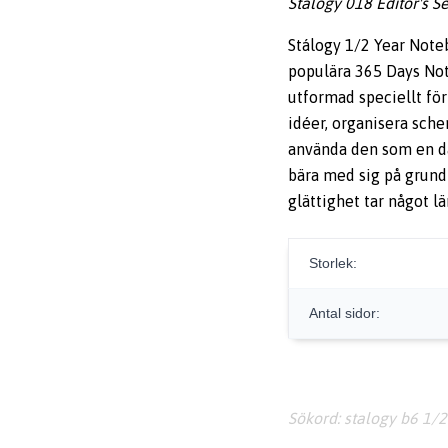
Stálogy 018 Editor's 
Stálogy 1/2 Year Note
populära 365 Days Not
utformad speciellt fö
idéer, organisera sche
använda den som en dag
bära med sig på grund
glättighet tar något lä
Storlek:
Antal sidor:
Sökord: stalogy b6 1/2