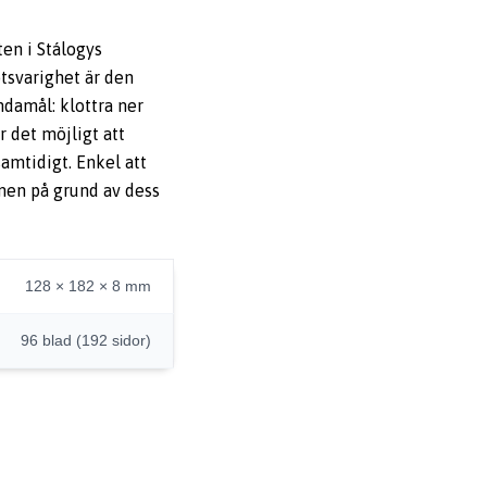
en i Stálogys
tsvarighet är den
ndamål: klottra ner
r det möjligt att
amtidigt. Enkel att
men på grund av dess
128 × 182 × 8 mm
96 blad (192 sidor)