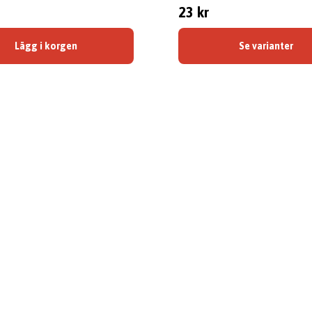
23 kr
Lägg i korgen
Se varianter