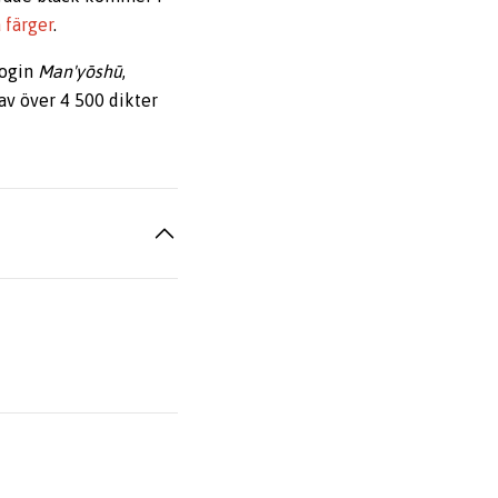
 färger
.
login
Man'yōshū
,
av över 4 500 dikter