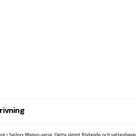
rivning
ärg i Sailors Manyo-serie. Detta jämnt flödande och vattenbas