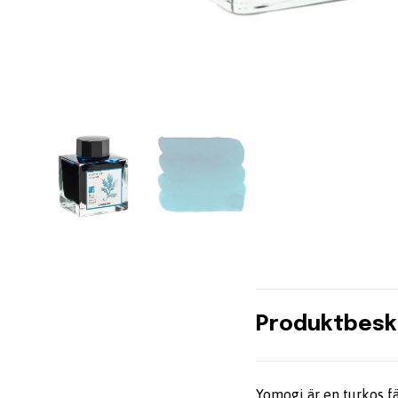
Produktbesk
Yomogi är en turkos f