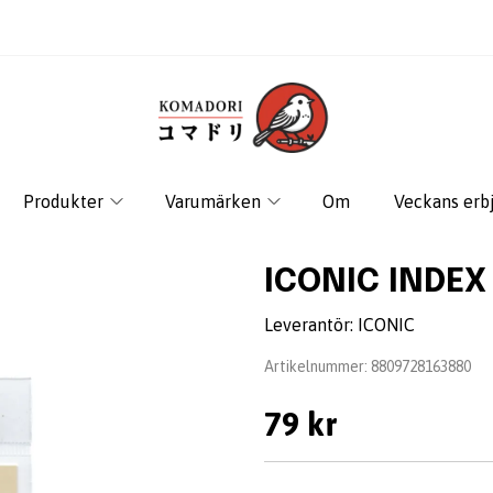
Produkter
Varumärken
Om
Veckans erb
ICONIC INDEX
Leverantör:
ICONIC
Artikelnummer:
8809728163880
79 kr