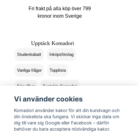
Fri frakt på alla köp över 799
kronor inom Sverige
Upptäck Komadori
Studentrabatt
Inköpsförslag
Vanliga frågor
Topplista
Köpvillkor
Kontakta Komadori
Vi använder cookies
Logga in
Returer
Komadori använder kakor för att din kundvagn och
din önskelista ska fungera. Vi skickar inga data om
dig till vare sig Google eller Facebook – därför
behöver du bara acceptera nödvändiga kakor.