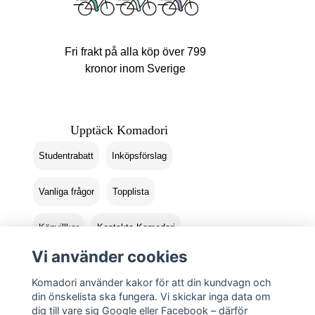
Fri frakt på alla köp över 799
kronor inom Sverige
Upptäck Komadori
Studentrabatt
Inköpsförslag
Vanliga frågor
Topplista
Köpvillkor
Kontakta Komadori
Vi använder cookies
Logga in
Returer
Komadori använder kakor för att din kundvagn och
din önskelista ska fungera. Vi skickar inga data om
dig till vare sig Google eller Facebook – därför