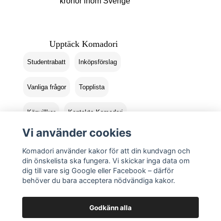
kronor inom Sverige
Upptäck Komadori
Studentrabatt
Inköpsförslag
Vanliga frågor
Topplista
Köpvillkor
Kontakta Komadori
Vi använder cookies
Logga in
Returer
Komadori använder kakor för att din kundvagn och
din önskelista ska fungera. Vi skickar inga data om
dig till vare sig Google eller Facebook – därför
behöver du bara acceptera nödvändiga kakor.
Godkänn alla