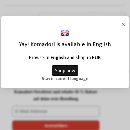
×
Yay! Komadori is available in English
Browse in
English
and shop in
EUR
.
Shop now
Stay in current language
Werde zum Schreibwaren-Profi – abonniere den
Komadori-Newsletter und erhalte 10 % Rabatt
auf deine erste Bestellung