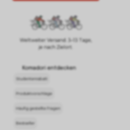
Weltweiter Versand. 3–13 Tage,
je nach Zielort.
Komadori entdecken
Studentenrabatt
Produktvorschläge
Häufig gestellte Fragen
Bestseller