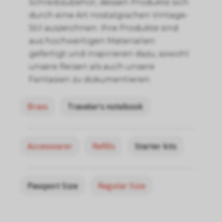
Schreibzubehör, dessen Produkte sich
durch eine Art nostalgischen Vintage-
Stil auszeichnen. Ihre Produkte sind
aus hochwertigen Materialien
gefertigt und inspirieren dazu, sowohl
unsere Reisen als auch unsere
Fantasien zu dokumentieren.
Brass
Traveler's notebook
Accessoarer
Refills
Starter kits
Passport Size
Regular Size