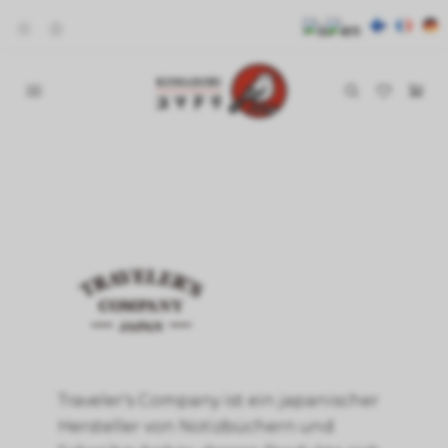
Traveler's Company ist ein japanischer
Hersteller von Notizbüchern und