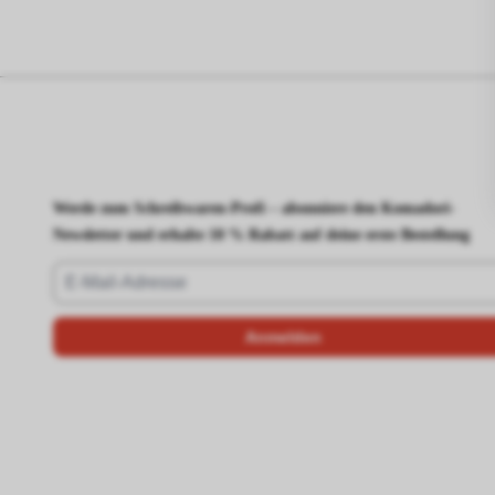
Werde zum Schreibwaren-Profi – abonniere den Komadori-
Newsletter und erhalte 10 % Rabatt auf deine erste Bestellung