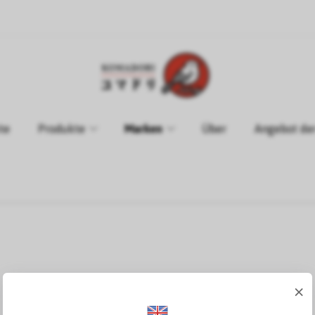
te
Produkte
Marken
Über
Angebot de
×