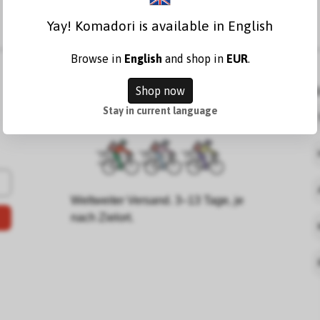
Yay! Komadori is available in English
Browse in
English
and shop in
EUR
.
Shop now
K
Stay in current language
Weltweiter Versand. 3–13 Tage, je
nach Zielort.