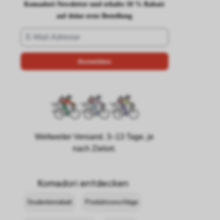
Komadori-Newsletter und erhalte 10 % Rabatt
auf deine erste Bestellung
Weltweiter Versand. 3–13 Tage, je
nach Zielort.
Komadori entdecken
Studentenrabatt
Produktvorschläge