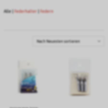
Alle
|
Federhalter
|
Federn