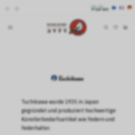
Tuchikawa wurde 1935 in Japan
gegründet und produziert hochwertige
Künstlerbedarfsartikel wie Federn und
Federhalter.