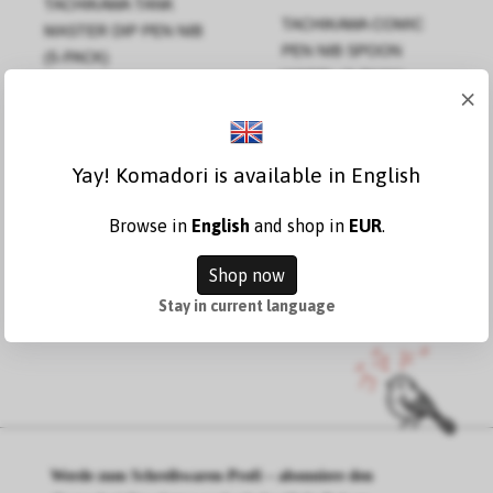
TACHIKAWA TANK
TACHIKAWA COMIC
MASTER DIP PEN NIB
PEN NIB SPOON
(5-PACK)
MODEL (3-PACK)
×
15,97 €
4,47 €
Yay! Komadori is available in English
Zum
Zum
Warenkorb
Warenkorb
hinzufügen
hinzufügen
Browse in
English
and shop in
EUR
.
Shop now
Stay in current language
Werde zum Schreibwaren-Profi – abonniere den