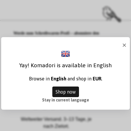
Werde zum Schreibwaren-Profi – abonniere den
Komadori-Newsletter und erhalte 10 % Rabatt
×
auf deine erste Bestellung
Yay! Komadori is available in English
Browse in
English
and shop in
EUR
.
Shop now
Stay in current language
Weltweiter Versand. 3–13 Tage, je
nach Zielort.