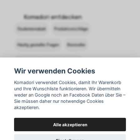
Komadori entdecken
Studentenrabatt
Produktvorschläge
Häufig gestellte Fragen
Bestseller
Allgemeine Geschäftsbedingungen
Wir verwenden Cookies
Komadori kontaktieren
Anmelden
Komadori verwendet Cookies, damit Ihr Warenkorb
und Ihre Wunschliste funktionieren. Wir übermitteln
Rücksendungen
weder an Google noch an Facebook Daten über Sie –
Sie müssen daher nur notwendige Cookies
akzeptieren.
Alle akzeptieren