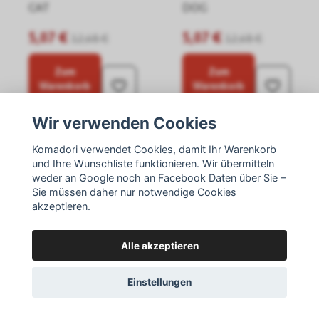
CAT
DOG
5,07 €
5,07 €
12,68 €
12,68 €
Zum
Zum
Warenkorb
Warenkorb
hinzufügen
hinzufügen
Wir verwenden Cookies
Komadori verwendet Cookies, damit Ihr Warenkorb
und Ihre Wunschliste funktionieren. Wir übermitteln
weder an Google noch an Facebook Daten über Sie –
Sie müssen daher nur notwendige Cookies
akzeptieren.
Alle akzeptieren
Einstellungen
MIDORI MD 2026
MIDORI MD 2026