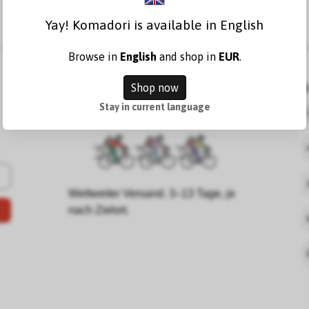
Yay! Komadori is available in English
Browse in
English
and shop in
EUR
.
Shop now
K
Stay in current language
Weltweiter Versand. 3–13 Tage, je
nach Zielort.