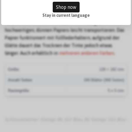
Shop now
ermöglichen die Verwendung als Tagebuch, Tagesplaner,
Bullet Journal oder Skizzenbuch – oder alles gleichzeitig.
Stay in current language
Trotz seiner vielen Seiten lässt es sich aufgrund seines
hochwertigen, dünnen Papiers leicht transportieren. Das
Papier funktioniert mit Füllfederhaltern, aufgrund der
Glätte dauert das Trocknen der Tinte jedoch etwas
länger. Auch erhältlich in
mehreren anderen Farben
.
Größe:
128 × 182 mm
Anzahl Seiten:
184 Blätter (368 Seiten)
Rastergröße:
5 x 5 mm
Schlüsselwörter: Stalogy B6 365 Blau, B6 Stalogy 365 Blau