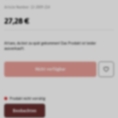
Article Number:
13-2009-214
27,28 €
Attans, du bist zu spät gekommen! Das Produkt ist leider
ausverkauft.
Nicht verfügbar
Produkt nicht vorrätig
Beobachten