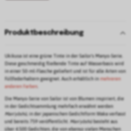
Produktbeschreibung
Ukikusa ist eine grüne Tinte in der Sailor's Manyo-Serie.
Diese geschmeidig fließende Tinte auf Wasserbasis wird
in einer 50-ml-Flasche geliefert und ist für alle Arten von
Füllfederhaltern geeignet. Auch erhältlich in
mehreren
anderen Farben
.
Die Manyo-Serie von Sailor ist von Blumen inspiriert, die
in der Gedichtsammlung mehrfach erwähnt werden
Man'yōshū
, in der japanischen Gedichtform Waka verfasst
und bereits 759 veröffentlicht.
Man'yōshū
besteht aus
über 4.500 Gedichten, die von ebenso vielen Menschen