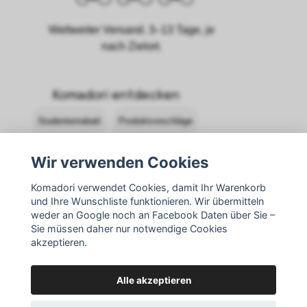
Weltweiter Versand. 3–13 Tage, je
nach Zielort.
Komadori entdecken
Studentenrabatt
Produktvorschläge
Häufig gestellte Fragen
Bestseller
Wir verwenden Cookies
Komadori verwendet Cookies, damit Ihr Warenkorb
Allgemeine Geschäftsbedingungen
und Ihre Wunschliste funktionieren. Wir übermitteln
weder an Google noch an Facebook Daten über Sie –
Komadori kontaktieren
Anmelden
Sie müssen daher nur notwendige Cookies
akzeptieren.
Rücksendungen
Alle akzeptieren