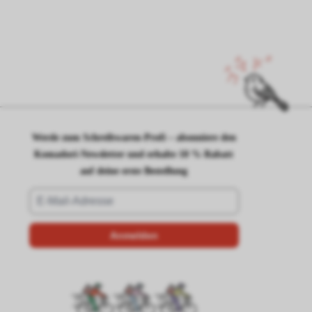
Werde zum Schreibwaren-Profi – abonniere den
Komadori-Newsletter und erhalte 10 % Rabatt
auf deine erste Bestellung