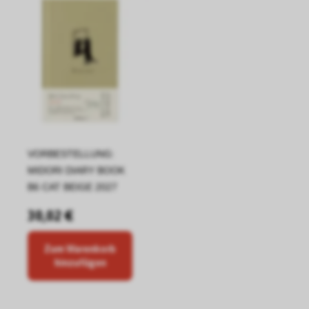
VORBESTELLUNG:
MIDORI DIARY BOOK
B6 CAT BEIGE 2027
30,02 €
Zum Warenkorb
hinzufügen