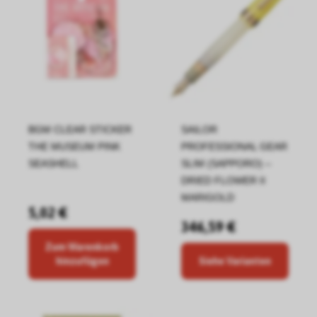
BGM CLEAR STICKER
SAILOR
THE MUSEUM PINK
PROFESSIONAL GEAR
SEASHELL
SLIM (SAPPORO) –
DRIED FLOWER II
MARIGOLD
5,02 €
346,59 €
Zum Warenkorb
hinzufügen
Siehe Varianten