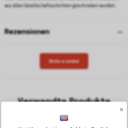
aus allen Gesellschaftsschichten geschrieben wurden.
Rezensionen
Write a review
Verwandte Produkte
×