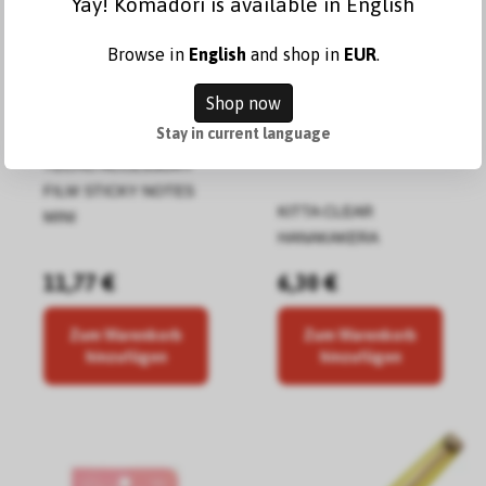
Yay! Komadori is available in English
Browse in
English
and shop in
EUR
.
Shop now
Stay in current language
KOKUYO JIBUN
TECHO ACCESSORY
FILM STICKY NOTES
KITTA CLEAR
MINI
HANAKAKERA
11,77 €
6,30 €
Zum Warenkorb
Zum Warenkorb
hinzufügen
hinzufügen