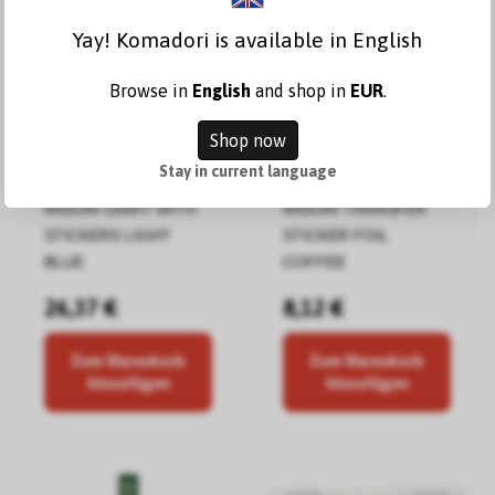
Yay! Komadori is available in English
Browse in
English
and shop in
EUR
.
Shop now
Stay in current language
MIDORI DIARY WITH
MIDORI TRANSFER
STICKERS LIGHT
STICKER FOIL
BLUE
COFFEE
26,37 €
8,12 €
Zum Warenkorb
Zum Warenkorb
hinzufügen
hinzufügen