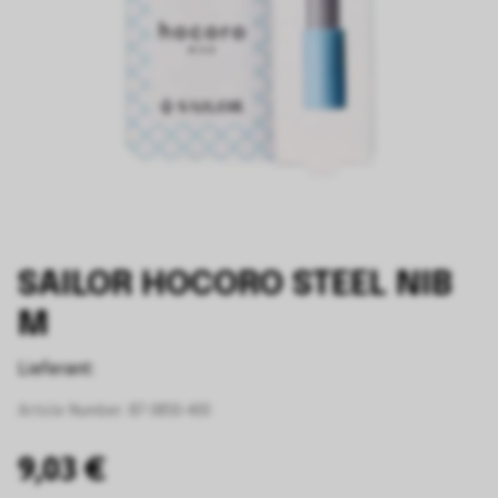
SAILOR HOCORO STEEL NIB
M
Lieferant:
Article Number:
87-0850-400
9,03 €