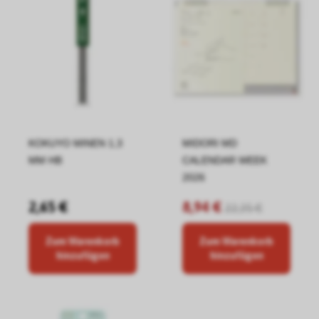
KOKUYO MINEN 1,3
MIDORI MD
MM HB
CALENDAR WEEK
2026
2,65 €
8,94 €
22,35 €
Zum Warenkorb
Zum Warenkorb
hinzufügen
hinzufügen