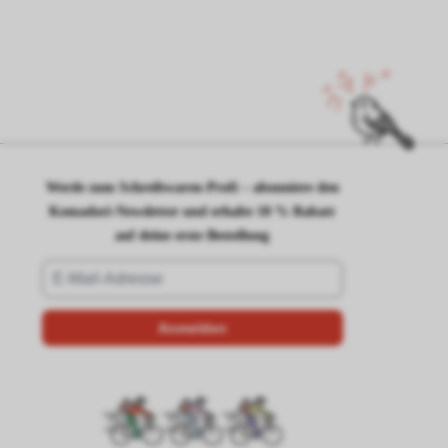
Werde zum Schreibwaren-Profi – abonniere den
Komadori-Newsletter und erhalte 10 % Rabatt
auf deine erste Bestellung