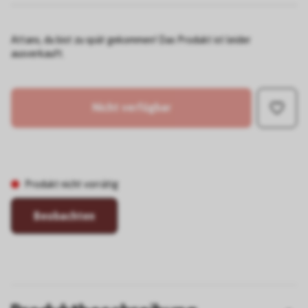
Attans, du bist zu spät gekommen! Das Produkt ist leider
ausverkauft.
Nicht verfügbar
Produkt nicht vorrätig
Beobachten