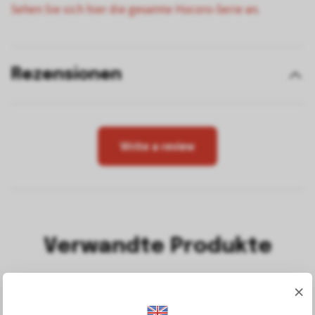
Sehen Sie sich hier die gesamte Hocoro-Serie an
.
Rezensionen
Write a review
Verwandte Produkte
×