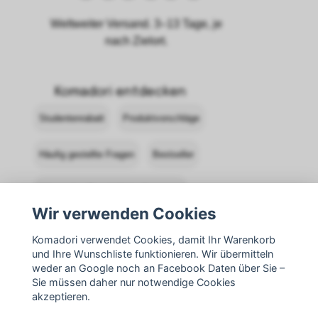
Weltweiter Versand. 3–13 Tage, je
nach Zielort.
Komadori entdecken
Studentenrabatt
Produktvorschläge
Häufig gestellte Fragen
Bestseller
Allgemeine Geschäftsbedingungen
Wir verwenden Cookies
Komadori kontaktieren
Anmelden
Komadori verwendet Cookies, damit Ihr Warenkorb
und Ihre Wunschliste funktionieren. Wir übermitteln
Rücksendungen
weder an Google noch an Facebook Daten über Sie –
Sie müssen daher nur notwendige Cookies
akzeptieren.