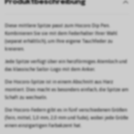
Produktbeschreibung
Diese mittlere Spitze passt zum Hocoro Dip Pen.
Kombinieren Sie sie mit dem Federhalter Ihrer Wahl
(separat erhältlich), um Ihre eigene Tauchfeder zu
kreieren.
Jede Spitze verfügt über ein herzförmiges Atemloch und
das klassische Sailor-Logo mit dem Anker.
Die Hocoro-Spitze ist in einem Abschnitt aus Harz
montiert. Dies macht es besonders einfach, die Spitze am
Schaft zu wechseln.
Die Hocoro-Federn gibt es in fünf verschiedenen Größen
(fein, mittel, 1,0 mm, 2,0 mm und fude), wobei jede Größe
einen einzigartigen Farbakzent hat.