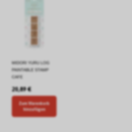
MIDORI YURU LOG
PAINTABLE STAMP
CAFE
20,89 €
Zum Warenkorb
hinzufügen