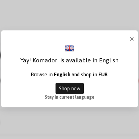
×
hreibung
Yay! Komadori is available in English
Browse in
English
and shop in
EUR
.
der Größe Nr. 10 (8,4 x 5 mm). Passend zum Beispiel für
Midor
Shop now
Stay in current language