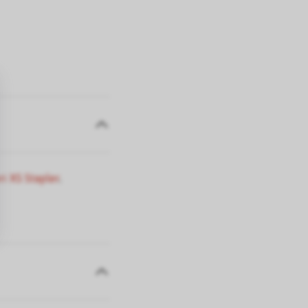
i XS Stapler
.