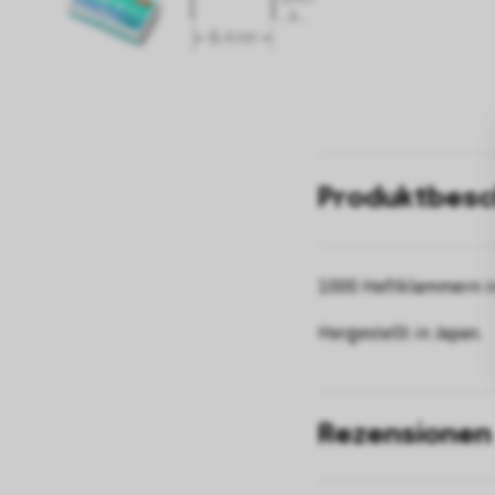
Produktbesc
1000 Heftklammern in 
Hergestellt in Japan.
Rezensionen