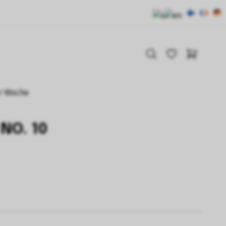
r Woche
NO. 10