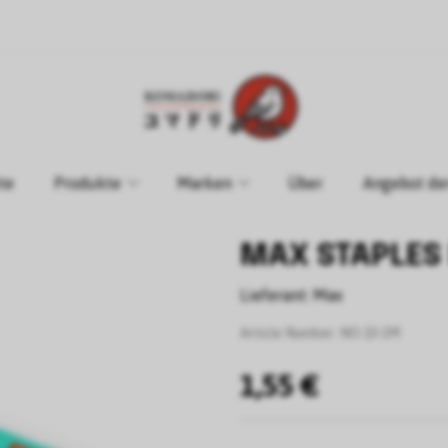
te
Produkte
Marken
Über
Angebot de
MAX STAPLES 
Lieferant:
Max
Article Number:
NO.10-1M
1,55 €