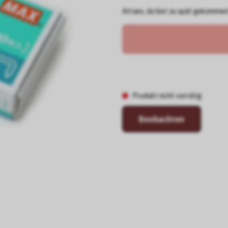
Attans, du bist zu spät gekommen!
Produkt nicht vorrätig
Beobachten