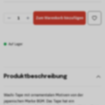
Zum Warenkorb hinzufügen
Auf Lager
Produktbeschreibung
Washi-Tape mit ornamentalen Motiven von der
japanischen Marke BGM. Das Tape hat ein