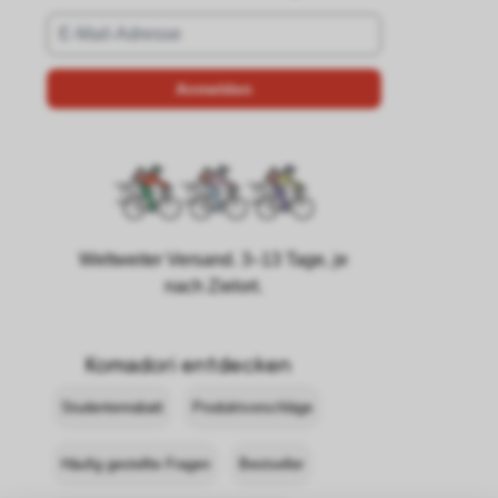
Weltweiter Versand. 3–13 Tage, je
nach Zielort.
Komadori entdecken
Studentenrabatt
Produktvorschläge
Häufig gestellte Fragen
Bestseller