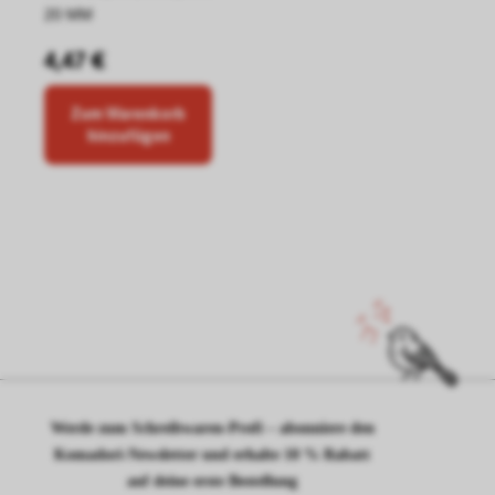
20 MM
4,47 €
Zum Warenkorb
hinzufügen
Werde zum Schreibwaren-Profi – abonniere den
Komadori-Newsletter und erhalte 10 % Rabatt
auf deine erste Bestellung