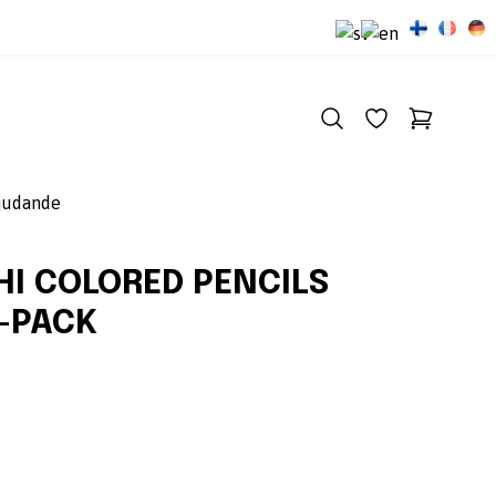
judande
HI COLORED PENCILS
2-PACK