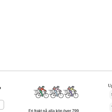
U
t
Fri frakt på alla köp över 799