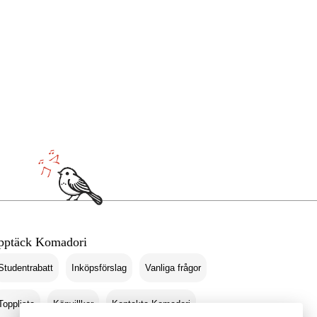
pptäck Komadori
Studentrabatt
Inköpsförslag
Vanliga frågor
Topplista
Köpvillkor
Kontakta Komadori