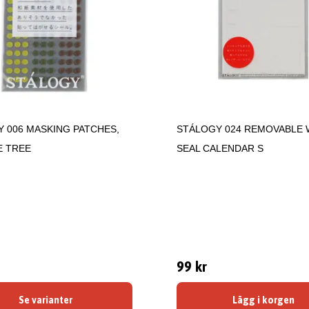
 006 MASKING PATCHES,
STÁLOGY 024 REMOVABLE 
E TREE
SEAL CALENDAR S
99 kr
Se varianter
Lägg i korgen