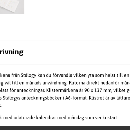
rivning
ena från Stálogy kan du förvandla vilken yta som helst till en
ig väl till en månads användning. Rutorna direkt nedanför m
 plats för anteckningar. Klistermärkena är 90 x 137 mm, vilket g
s Stálogys anteckningsböcker i A6-format. Klistret är av lättar
.
ark med odaterade kalendrar med måndag som veckostart.