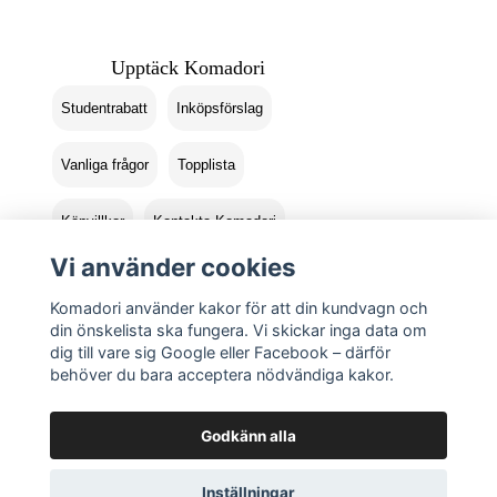
Upptäck Komadori
Studentrabatt
Inköpsförslag
Vanliga frågor
Topplista
Köpvillkor
Kontakta Komadori
Vi använder cookies
Logga in
Returer
Komadori använder kakor för att din kundvagn och
din önskelista ska fungera. Vi skickar inga data om
dig till vare sig Google eller Facebook – därför
behöver du bara acceptera nödvändiga kakor.
Godkänn alla
Inställningar