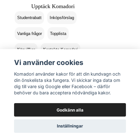
Upptäck Komadori
Studentrabatt
Inköpsförslag
Vanliga frågor
Topplista
Köpvillkor
Kontakta Komadori
Vi använder cookies
Logga in
Returer
Komadori använder kakor för att din kundvagn och
din önskelista ska fungera. Vi skickar inga data om
dig till vare sig Google eller Facebook – därför
behöver du bara acceptera nödvändiga kakor.
Godkänn alla
Inställningar