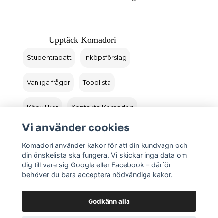
Upptäck Komadori
Studentrabatt
Inköpsförslag
Vanliga frågor
Topplista
Köpvillkor
Kontakta Komadori
Vi använder cookies
Logga in
Returer
Komadori använder kakor för att din kundvagn och
din önskelista ska fungera. Vi skickar inga data om
dig till vare sig Google eller Facebook – därför
behöver du bara acceptera nödvändiga kakor.
Godkänn alla