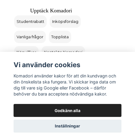
Upptäck Komadori
Studentrabatt
Inköpsförslag
Vanliga frågor
Topplista
Köpvillkor
Kontakta Komadori
Vi använder cookies
Logga in
Returer
Komadori använder kakor för att din kundvagn och
din önskelista ska fungera. Vi skickar inga data om
dig till vare sig Google eller Facebook – därför
behöver du bara acceptera nödvändiga kakor.
Godkänn alla
Inställningar