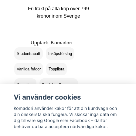
Fri frakt på alla köp över 799
kronor inom Sverige
Upptäck Komadori
Studentrabatt
Inköpsförslag
Vanliga frågor
Topplista
Köpvillkor
Kontakta Komadori
Vi använder cookies
Logga in
Returer
Komadori använder kakor för att din kundvagn och
din önskelista ska fungera. Vi skickar inga data om
dig till vare sig Google eller Facebook – därför
behöver du bara acceptera nödvändiga kakor.