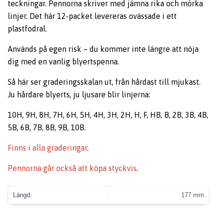
teckningar. Pennorna skriver med jämna rika och mörka
linjer. Det här 12-packet levereras ovässade i ett
plastfodral.
Används på egen risk – du kommer inte längre att nöja
dig med en vanlig blyertspenna.
Så här ser graderingsskalan ut, från hårdast till mjukast.
Ju hårdare blyerts, ju ljusare blir linjerna:
10H, 9H, 8H, 7H, 6H, 5H, 4H, 3H, 2H, H, F, HB, B, 2B, 3B, 4B,
5B, 6B, 7B, 8B, 9B, 10B.
Finns i alla graderingar
.
Pennorna går också att köpa styckvis
.
Längd:
177 mm