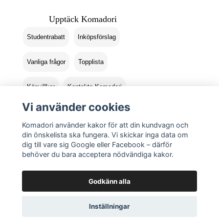
Upptäck Komadori
Studentrabatt
Inköpsförslag
Vanliga frågor
Topplista
Köpvillkor
Kontakta Komadori
Vi använder cookies
Logga in
Returer
Komadori använder kakor för att din kundvagn och
din önskelista ska fungera. Vi skickar inga data om
dig till vare sig Google eller Facebook – därför
behöver du bara acceptera nödvändiga kakor.
Godkänn alla
Inställningar