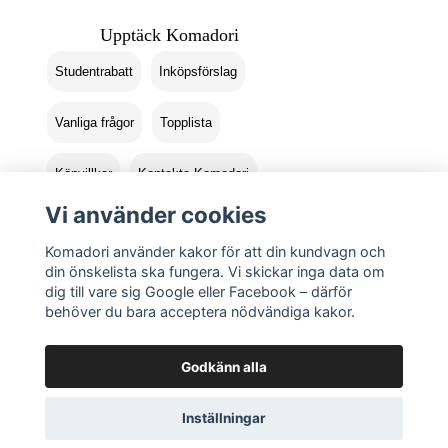
Upptäck Komadori
Studentrabatt
Inköpsförslag
Vanliga frågor
Topplista
Köpvillkor
Kontakta Komadori
Vi använder cookies
Logga in
Returer
Komadori använder kakor för att din kundvagn och
din önskelista ska fungera. Vi skickar inga data om
dig till vare sig Google eller Facebook – därför
behöver du bara acceptera nödvändiga kakor.
Godkänn alla
Inställningar