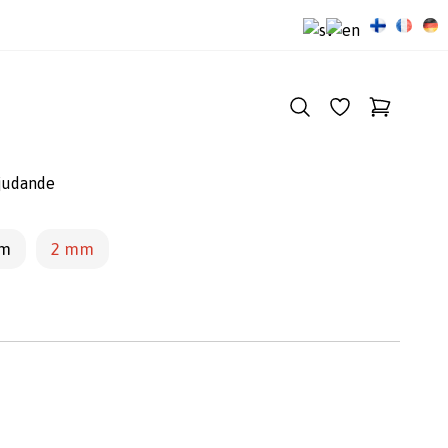
judande
mm
2 mm