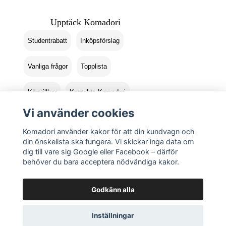
Upptäck Komadori
Studentrabatt
Inköpsförslag
Vanliga frågor
Topplista
Köpvillkor
Kontakta Komadori
Vi använder cookies
Logga in
Returer
Komadori använder kakor för att din kundvagn och
din önskelista ska fungera. Vi skickar inga data om
dig till vare sig Google eller Facebook – därför
behöver du bara acceptera nödvändiga kakor.
Godkänn alla
Inställningar