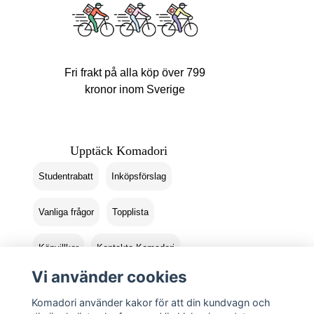
Fri frakt på alla köp över 799
kronor inom Sverige
Upptäck Komadori
Studentrabatt
Inköpsförslag
Vanliga frågor
Topplista
Köpvillkor
Kontakta Komadori
Vi använder cookies
Logga in
Returer
Komadori använder kakor för att din kundvagn och