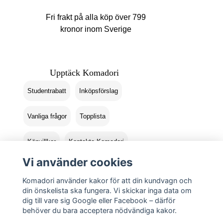
Fri frakt på alla köp över 799
kronor inom Sverige
Upptäck Komadori
Studentrabatt
Inköpsförslag
Vanliga frågor
Topplista
Köpvillkor
Kontakta Komadori
Vi använder cookies
Logga in
Returer
Komadori använder kakor för att din kundvagn och
din önskelista ska fungera. Vi skickar inga data om
dig till vare sig Google eller Facebook – därför
behöver du bara acceptera nödvändiga kakor.