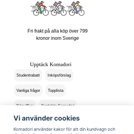
Fri frakt på alla köp över 799
kronor inom Sverige
Upptäck Komadori
Studentrabatt
Inköpsförslag
Vanliga frågor
Topplista
Köpvillkor
Kontakta Komadori
Vi använder cookies
Logga in
Returer
Komadori använder kakor för att din kundvagn och