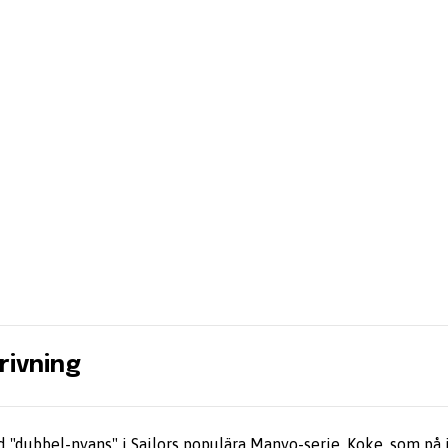
rivning
d "dubbel-nyans" i Sailors populära Manyo-serie. Koke, som på