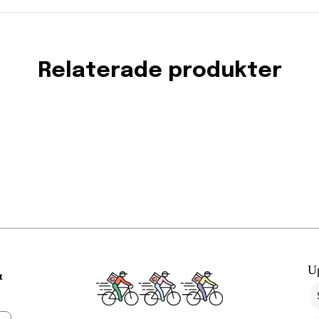
Relaterade produkter
U
t