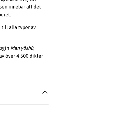
nsen innebär att det
eret.
ill alla typer av
login
Man'yōshū
,
av över 4 500 dikter