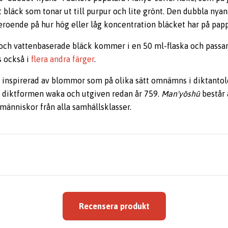
tt bläck som tonar ut till purpur och lite grönt. Den dubbla nya
eroende på hur hög eller låg koncentration bläcket har på papp
ch vattenbaserade bläck kommer i en 50 ml-flaska och passar t
s också i
flera andra färger
.
r inspirerad av blommor som på olika sätt omnämns i diktanto
a diktformen waka och utgiven redan år 759.
Man'yōshū
består 
människor från alla samhällsklasser.
Recensera produkt