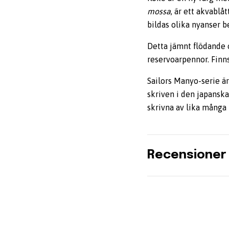
mossa
, är ett akvablå
bildas olika nyanser b
Detta jämnt flödande o
reservoarpennor. Finn
Sailors Manyo-serie ä
skriven i den japansk
skrivna av lika många 
Recensioner